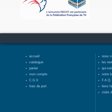
accueil
nous c
catalogue
les ne
panier
qui-so
mon compte
notre b
C.G.V.
F.A.Q.
frais de port
liens f
clubs d