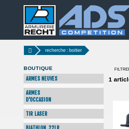
recherche : boitier
BOUTIQUE
FILTRE
ARMES NEUVES
1
articl
ARMES
D'OCCASION
TIR LASER
BIATHLON .22LR