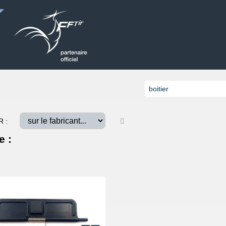
R :
e :