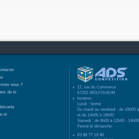
ontacter
ws
mmes nous ?
12, rue du Commerce
anc de tir
67202 WOLFISHEIM
horaires :
Lundi : fermé
abricants
Du mardi au vendredi : de 10h00 
e tir
et de 14h00 à 19h00
Samedi : de 9h00 à 12h00 - 14h0
Fermé le dimanche.
03 88 77 19 96