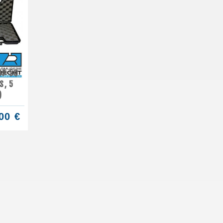
DP 50
S, 5
)
00 €