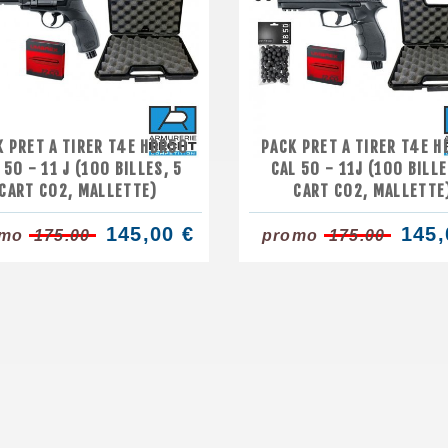
K PRET A TIRER T4E HDR50
PACK PRET A TIRER T4E H
 50 - 11 J (100 BILLES, 5
CAL 50 - 11J (100 BILLE
CART CO2, MALLETTE)
CART CO2, MALLETTE
145,00 €
145,
omo
175.00
promo
175.00