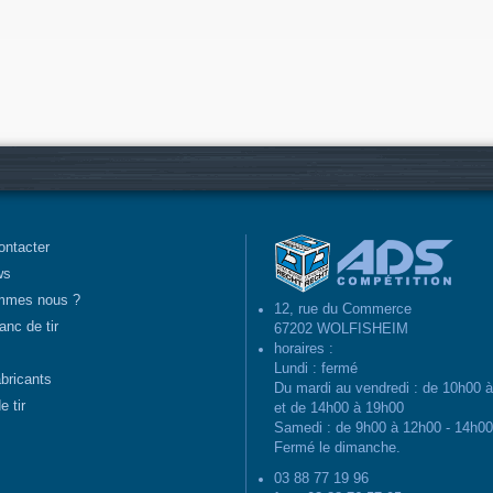
ontacter
ws
mmes nous ?
12, rue du Commerce
anc de tir
67202 WOLFISHEIM
horaires :
Lundi : fermé
abricants
Du mardi au vendredi : de 10h00 
e tir
et de 14h00 à 19h00
Samedi : de 9h00 à 12h00 - 14h0
Fermé le dimanche.
03 88 77 19 96