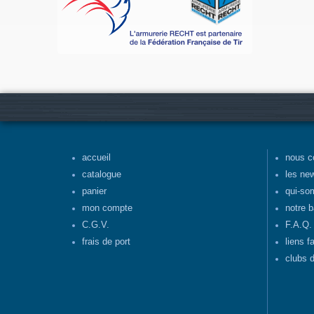
accueil
nous c
catalogue
les ne
panier
qui-so
mon compte
notre b
C.G.V.
F.A.Q.
frais de port
liens f
clubs d