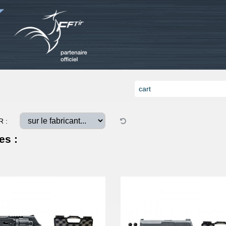
R :
es :