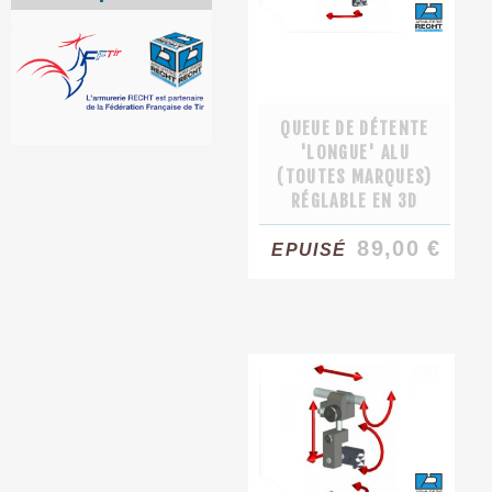
QUEUE DE DÉTENTE
'LONGUE' ALU
(TOUTES MARQUES)
RÉGLABLE EN 3D
89,00 €
EPUISÉ