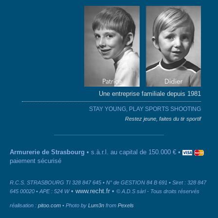
Une entreprise familiale depuis 1981
STAY YOUNG, PLAY SPORTS SHOOTING
Restez jeune, faites du tir sportif
Armurerie de Strasbourg
• s.à.r.l. au capital de 150.000 € •
paiement sécurisé
R.C.S. STRASBOURG TI 328 847 645 • N° de GESTION 84 B 691 • Siret : 328 847
•
www.recht.fr
•
645 00020 • APE : 524 W
© A.D.S sàrl - Tous droits réservés
réalisation :
pitoo.com
• Photo by
Lum3n
from
Pexels