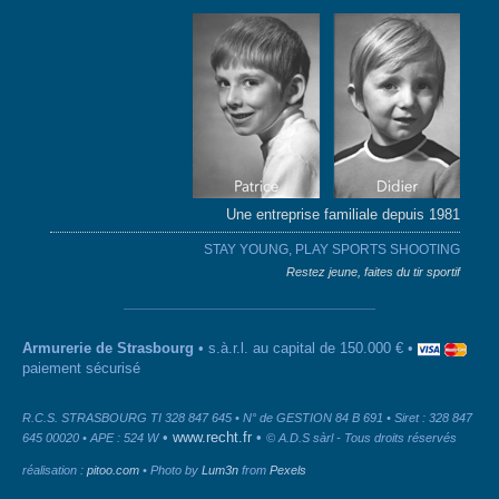
Une entreprise familiale depuis 1981
STAY YOUNG, PLAY SPORTS SHOOTING
Restez jeune, faites du tir sportif
Armurerie de Strasbourg
• s.à.r.l. au capital de 150.000 € •
paiement sécurisé
R.C.S. STRASBOURG TI 328 847 645 • N° de GESTION 84 B 691 • Siret : 328 847
•
www.recht.fr
•
645 00020 • APE : 524 W
© A.D.S sàrl - Tous droits réservés
réalisation :
pitoo.com
• Photo by
Lum3n
from
Pexels