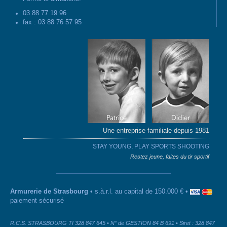
03 88 77 19 96
fax : 03 88 76 57 95
Une entreprise familiale depuis 1981
STAY YOUNG, PLAY SPORTS SHOOTING
Restez jeune, faites du tir sportif
Armurerie de Strasbourg
• s.à.r.l. au capital de 150.000 € •
paiement sécurisé
R.C.S. STRASBOURG TI 328 847 645 • N° de GESTION 84 B 691 • Siret : 328 847