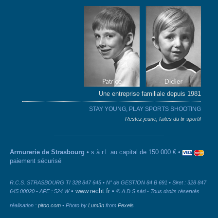
Une entreprise familiale depuis 1981
STAY YOUNG, PLAY SPORTS SHOOTING
Restez jeune, faites du tir sportif
Armurerie de Strasbourg
• s.à.r.l. au capital de 150.000 € •
paiement sécurisé
R.C.S. STRASBOURG TI 328 847 645 • N° de GESTION 84 B 691 • Siret : 328 847
•
www.recht.fr
•
645 00020 • APE : 524 W
© A.D.S sàrl - Tous droits réservés
réalisation :
pitoo.com
• Photo by
Lum3n
from
Pexels