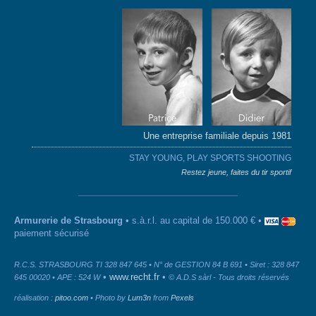
Une entreprise familiale depuis 1981
STAY YOUNG, PLAY SPORTS SHOOTING
Restez jeune, faites du tir sportif
Armurerie de Strasbourg
• s.à.r.l. au capital de 150.000 € •
paiement sécurisé
R.C.S. STRASBOURG TI 328 847 645 • N° de GESTION 84 B 691 • Siret : 328 847
•
www.recht.fr
•
645 00020 • APE : 524 W
© A.D.S sàrl - Tous droits réservés
réalisation :
pitoo.com
• Photo by
Lum3n
from
Pexels