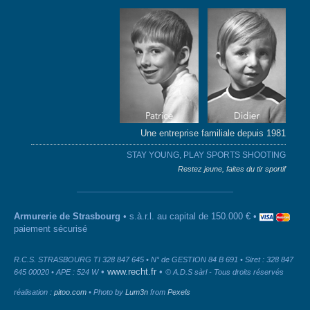
Une entreprise familiale depuis 1981
STAY YOUNG, PLAY SPORTS SHOOTING
Restez jeune, faites du tir sportif
Armurerie de Strasbourg
• s.à.r.l. au capital de 150.000 € •
paiement sécurisé
R.C.S. STRASBOURG TI 328 847 645 • N° de GESTION 84 B 691 • Siret : 328 847
•
www.recht.fr
•
645 00020 • APE : 524 W
© A.D.S sàrl - Tous droits réservés
réalisation :
pitoo.com
• Photo by
Lum3n
from
Pexels