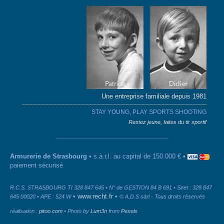
Une entreprise familiale depuis 1981
STAY YOUNG, PLAY SPORTS SHOOTING
Restez jeune, faites du tir sportif
Armurerie de Strasbourg
• s.à.r.l. au capital de 150.000 € •
paiement sécurisé
R.C.S. STRASBOURG TI 328 847 645 • N° de GESTION 84 B 691 • Siret : 328 847
•
www.recht.fr
•
645 00020 • APE : 524 W
© A.D.S sàrl - Tous droits réservés
réalisation :
pitoo.com
• Photo by
Lum3n
from
Pexels