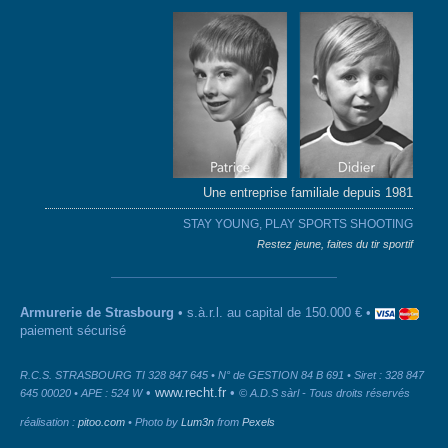
Une entreprise familiale depuis 1981
STAY YOUNG, PLAY SPORTS SHOOTING
Restez jeune, faites du tir sportif
Armurerie de Strasbourg
• s.à.r.l. au capital de 150.000 € •
paiement sécurisé
R.C.S. STRASBOURG TI 328 847 645 • N° de GESTION 84 B 691 • Siret : 328 847
•
www.recht.fr
•
645 00020 • APE : 524 W
© A.D.S sàrl - Tous droits réservés
réalisation :
pitoo.com
• Photo by
Lum3n
from
Pexels