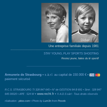
Une entreprise familiale depuis 1981
STAY YOUNG, PLAY SPORTS SHOOTING
Restez jeune, faites du tir sportif
Armurerie de Strasbourg
• s.à.r.l. au capital de 150.000 € •
paiement sécurisé
R.C.S. STRASBOURG TI 328 847 645 • N° de GESTION 84 B 691 • Siret : 328 847
•
www.recht.fr
•
645 00020 • APE : 524 W
© A.D.S sàrl - Tous droits réservés
réalisation :
pitoo.com
• Photo by
Lum3n
from
Pexels