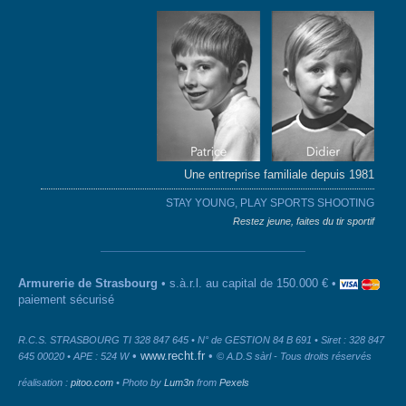
Une entreprise familiale depuis 1981
STAY YOUNG, PLAY SPORTS SHOOTING
Restez jeune, faites du tir sportif
Armurerie de Strasbourg
• s.à.r.l. au capital de 150.000 € •
paiement sécurisé
R.C.S. STRASBOURG TI 328 847 645 • N° de GESTION 84 B 691 • Siret : 328 847
•
www.recht.fr
•
645 00020 • APE : 524 W
© A.D.S sàrl - Tous droits réservés
réalisation :
pitoo.com
• Photo by
Lum3n
from
Pexels