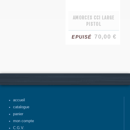
AMORCES CCI LARGE
PISTOL
70,00 €
EPUISÉ
accueil
catalogue
panier
mon compte
C.G.V.