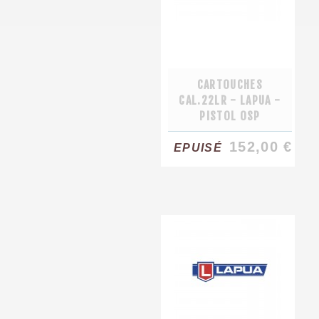
CARTOUCHES
CAL.22LR - LAPUA -
PISTOL OSP
152,00 €
EPUISÉ