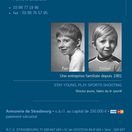
03 88 77 19 96
fax : 03 88 76 57 95
Une entreprise familiale depuis 1981
STAY YOUNG, PLAY SPORTS SHOOTING
Restez jeune, faites du tir sportif
Armurerie de Strasbourg
• s.à.r.l. au capital de 150.000 € •
paiement sécurisé
R.C.S. STRASBOURG TI 328 847 645 • N° de GESTION 84 B 691 • Siret : 328 847