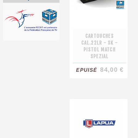
CARTOUCHES
CAL.22LR - SK -
PISTOL MATCH
SPEZIAL
84,00 €
EPUISÉ