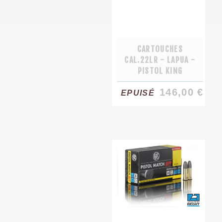
CARTOUCHES
CAL.22LR - LAPUA -
PISTOL KING
146,00 €
EPUISÉ