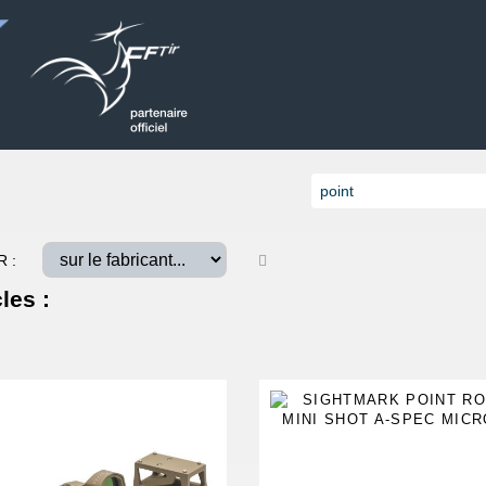
R :
les :