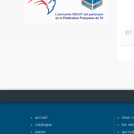
KIT
accueil
nous c
catalogue
les ne
panier
qui-so