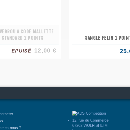
 VERROU A CODE MALLETTE
STANDARD 2 POINTS
SANGLE FELIN 1 POIN
12,00 €
25,
EPUISÉ
ontacter
12, rue du Commerce
ws
67202 WOLFISHEIM
mmes nous ?