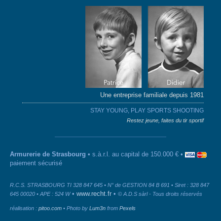
Une entreprise familiale depuis 1981
STAY YOUNG, PLAY SPORTS SHOOTING
Restez jeune, faites du tir sportif
Armurerie de Strasbourg
• s.à.r.l. au capital de 150.000 € •
paiement sécurisé
R.C.S. STRASBOURG TI 328 847 645 • N° de GESTION 84 B 691 • Siret : 328 847
•
www.recht.fr
•
645 00020 • APE : 524 W
© A.D.S sàrl - Tous droits réservés
réalisation :
pitoo.com
• Photo by
Lum3n
from
Pexels