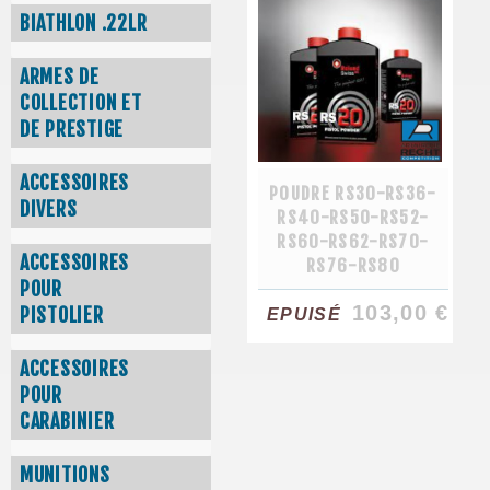
BIATHLON .22LR
ARMES DE
COLLECTION ET
DE PRESTIGE
ACCESSOIRES
POUDRE RS30-RS36-
DIVERS
RS40-RS50-RS52-
RS60-RS62-RS70-
ACCESSOIRES
RS76-RS80
POUR
103,00 €
PISTOLIER
EPUISÉ
ACCESSOIRES
POUR
CARABINIER
MUNITIONS