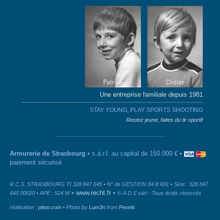
Une entreprise familiale depuis 1981
STAY YOUNG, PLAY SPORTS SHOOTING
Restez jeune, faites du tir sportif
Armurerie de Strasbourg
• s.à.r.l. au capital de 150.000 € •
paiement sécurisé
R.C.S. STRASBOURG TI 328 847 645 • N° de GESTION 84 B 691 • Siret : 328 847
•
www.recht.fr
•
645 00020 • APE : 524 W
© A.D.S sàrl - Tous droits réservés
réalisation :
pitoo.com
• Photo by
Lum3n
from
Pexels