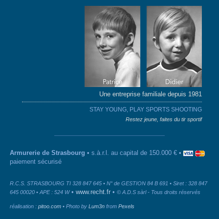
Une entreprise familiale depuis 1981
STAY YOUNG, PLAY SPORTS SHOOTING
Restez jeune, faites du tir sportif
Armurerie de Strasbourg
• s.à.r.l. au capital de 150.000 € •
paiement sécurisé
R.C.S. STRASBOURG TI 328 847 645 • N° de GESTION 84 B 691 • Siret : 328 847
•
www.recht.fr
•
645 00020 • APE : 524 W
© A.D.S sàrl - Tous droits réservés
réalisation :
pitoo.com
• Photo by
Lum3n
from
Pexels