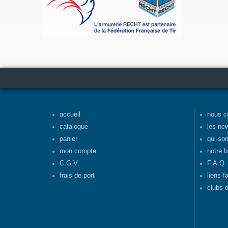
accueil
nous c
catalogue
les ne
panier
qui-so
mon compte
notre b
C.G.V.
F.A.Q.
frais de port
liens f
clubs d