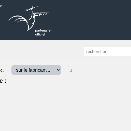
R :
e :