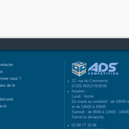
ontacter
ws
mmes nous ?
12, rue du Commerce
anc de tir
67202 WOLFISHEIM
horaires :
Lundi : fermé
abricants
Du mardi au vendredi : de 10h00 
e tir
et de 14h00 à 19h00
Samedi : de 9h00 à 12h00 - 14h0
Fermé le dimanche.
03 88 77 19 96