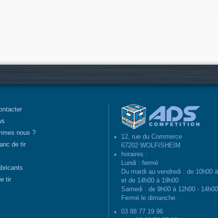
ontacter
ws
mmes nous ?
12, rue du Commerce
anc de tir
67202 WOLFISHEIM
horaires :
Lundi : fermé
abricants
Du mardi au vendredi : de 10h00 
e tir
et de 14h00 à 19h00
Samedi : de 9h00 à 12h00 - 14h0
Fermé le dimanche.
03 88 77 19 96