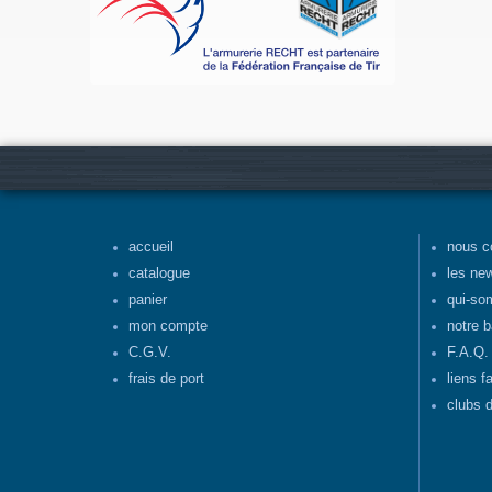
accueil
nous c
catalogue
les ne
panier
qui-so
mon compte
notre b
C.G.V.
F.A.Q.
frais de port
liens f
clubs d