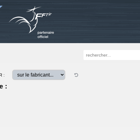
R :
e :