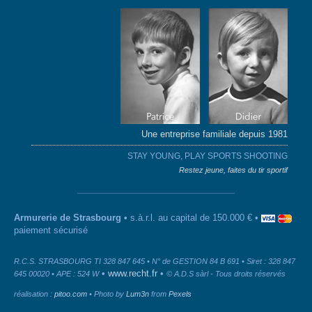
Une entreprise familiale depuis 1981
STAY YOUNG, PLAY SPORTS SHOOTING
Restez jeune, faites du tir sportif
Armurerie de Strasbourg
• s.à.r.l. au capital de 150.000 € •
paiement sécurisé
R.C.S. STRASBOURG TI 328 847 645 • N° de GESTION 84 B 691 • Siret : 328 847
•
www.recht.fr
•
645 00020 • APE : 524 W
© A.D.S sàrl - Tous droits réservés
réalisation :
pitoo.com
• Photo by
Lum3n
from
Pexels