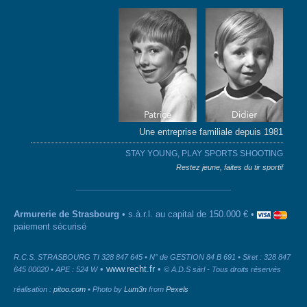
Une entreprise familiale depuis 1981
STAY YOUNG, PLAY SPORTS SHOOTING
Restez jeune, faites du tir sportif
Armurerie de Strasbourg
• s.à.r.l. au capital de 150.000 € •
paiement sécurisé
R.C.S. STRASBOURG TI 328 847 645 • N° de GESTION 84 B 691 • Siret : 328 847
•
www.recht.fr
•
645 00020 • APE : 524 W
© A.D.S sàrl - Tous droits réservés
réalisation :
pitoo.com
• Photo by
Lum3n
from
Pexels