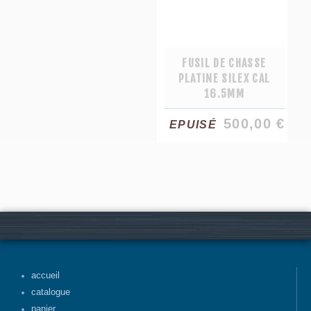
FUSIL DE CHASSE
PLATINE SILEX CAL
16.5MM
500,00 €
EPUISÉ
accueil
catalogue
panier