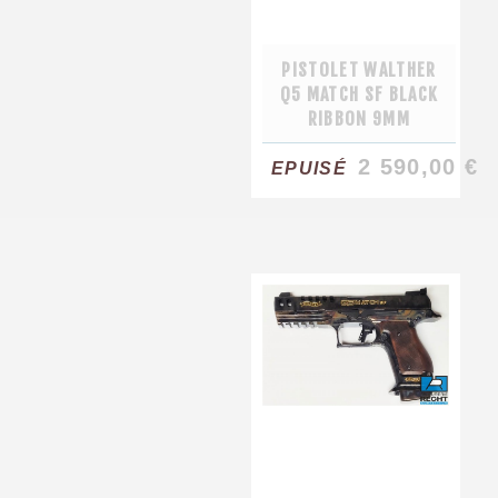
PISTOLET WALTHER
Q5 MATCH SF BLACK
RIBBON 9MM
2 590,00 €
EPUISÉ