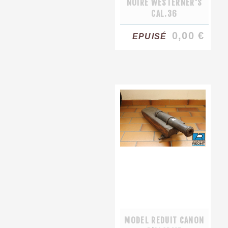
NOIRE WESTERNER'S
CAL.36
0,00 €
EPUISÉ
MODEL REDUIT CANON