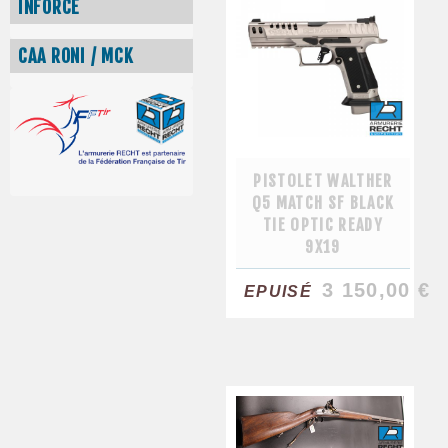
INFORCE
CAA RONI / MCK
PISTOLET WALTHER
Q5 MATCH SF BLACK
TIE OPTIC READY
9X19
3 150,00 €
EPUISÉ