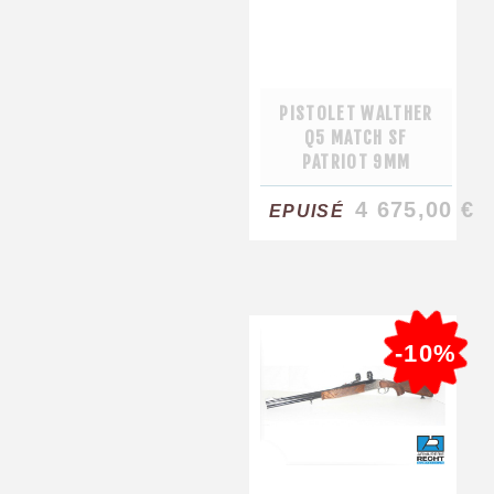
PISTOLET WALTHER
Q5 MATCH SF
PATRIOT 9MM
4 675,00 €
EPUISÉ
-10%