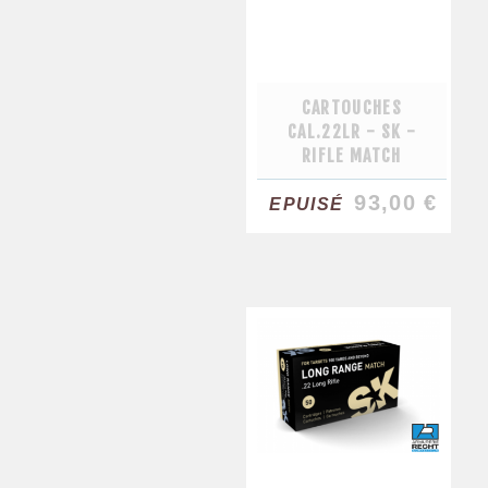
CARTOUCHES
CAL.22LR - SK -
RIFLE MATCH
93,00 €
EPUISÉ