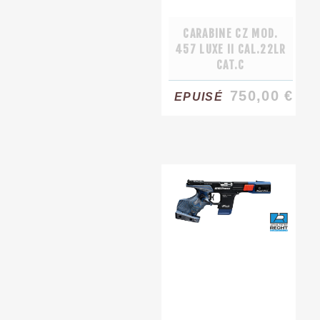
CARABINE CZ MOD.
457 LUXE II CAL.22LR
CAT.C
750,00 €
EPUISÉ