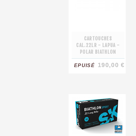
CARTOUCHES
CAL.22LR - LAPUA -
POLAR BIATHLON
190,00 €
EPUISÉ