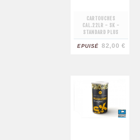
CARTOUCHES
CAL.22LR - SK -
STANDARD PLUS
82,00 €
EPUISÉ