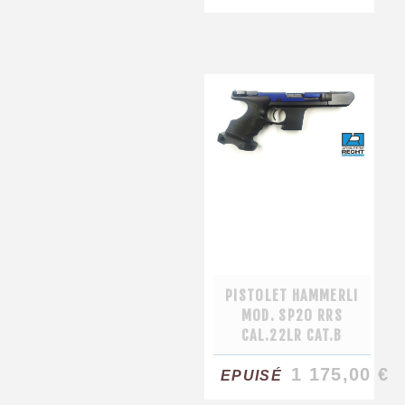
PISTOLET HAMMERLI
MOD. SP20 RRS
CAL.22LR CAT.B
1 175,00 €
EPUISÉ