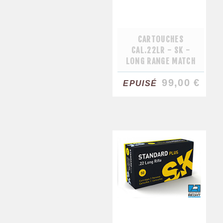
CARTOUCHES
CAL.22LR - SK -
LONG RANGE MATCH
99,00 €
EPUISÉ