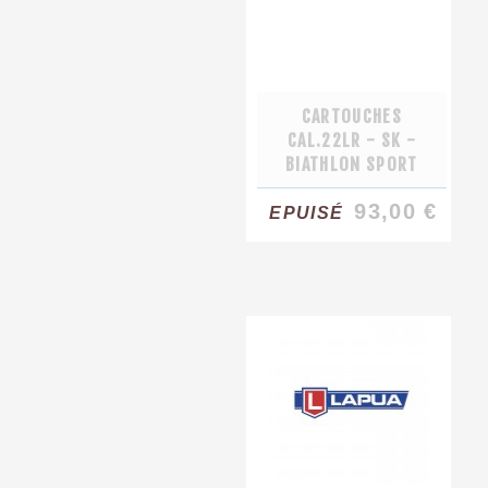
CARTOUCHES
CAL.22LR - SK -
BIATHLON SPORT
93,00 €
EPUISÉ