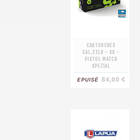
CARTOUCHES
CAL.22LR - SK -
PISTOL MATCH
SPEZIAL
84,00 €
EPUISÉ