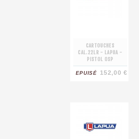
CARTOUCHES
CAL.22LR - LAPUA -
PISTOL OSP
152,00 €
EPUISÉ