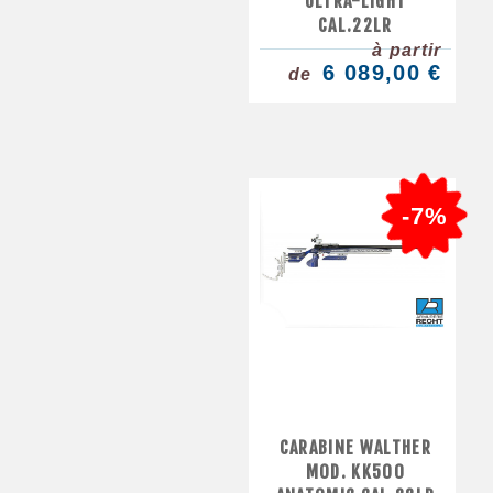
ULTRA-LIGHT
CAL.22LR
à partir
6 089,00 €
de
-7%
CARABINE WALTHER
MOD. KK500