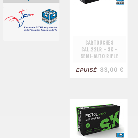
CARTOUCHES
CAL.22LR - SK -
SEMI-AUTO RIFLE
83,00 €
EPUISÉ