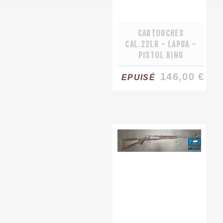
CARTOUCHES
CAL.22LR - LAPUA -
PISTOL KING
146,00 €
EPUISÉ