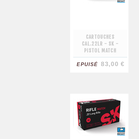
CARTOUCHES
CAL.22LR - SK -
PISTOL MATCH
83,00 €
EPUISÉ