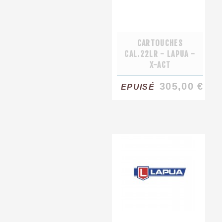
CARTOUCHES
CAL.22LR - LAPUA -
X-ACT
305,00 €
EPUISÉ